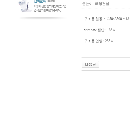
글쓴이 :
태영건설
구조물 천공 : Φ50×3500 = 1
wire saw 절단 : 186㎡
구조물 인양 : 255㎥