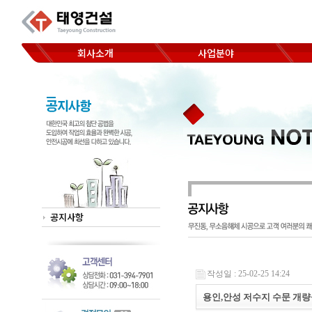
회사소개
사업분야
코아드릴 천공
CEO 인사말
Hand saw 절단
찾아오시는 길
Wheel saw 절단
Wall saw 절단
Wire saw 절단
공지사항
작성일 : 25-02-25 14:24
용인,안성 저수지 수문 개