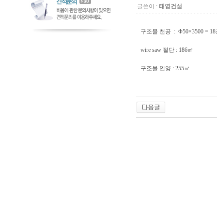
글쓴이 :
태영건설
구조물 천공 : Φ50×3500 = 1
wire saw 절단 : 186㎡
구조물 인양 : 255㎥