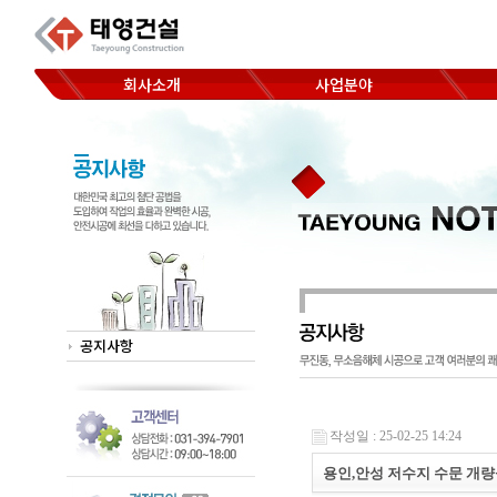
회사소개
사업분야
코아드릴 천공
CEO 인사말
Hand saw 절단
찾아오시는 길
Wheel saw 절단
Wall saw 절단
Wire saw 절단
공지사항
작성일 : 25-02-25 14:24
용인,안성 저수지 수문 개