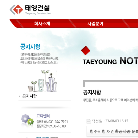
회사소개
사업분야
코아드릴 천공
CEO 인사말
Hand saw 절단
찾아오시는 길
Wheel saw 절단
Wall saw 절단
Wire saw 절단
공지사항
작성일 : 23-08-03 16:15
청주시청 재건축공사중 문