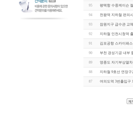
95
평택항 수중케이슨 
94
천왕역 지하철 편의
93
잠원지구 급수관 교
92
지하철 인천시청역 
91
김포공항 스카이패스
90
부천 경성기공 내부
89
영종도 자기부상열차
88
지하철 9호선 연장구
87
여의도역 3번출입구