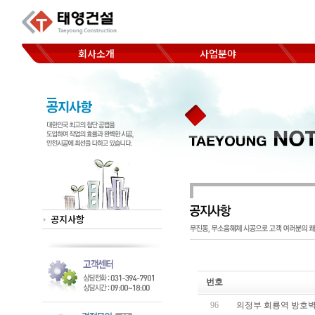
회사소개
사업분야
코아드릴 천공
CEO 인사말
Hand saw 절단
찾아오시는 길
Wheel saw 절단
Wall saw 절단
Wire saw 절단
공지사항
번호
96
의정부 회룡역 방호