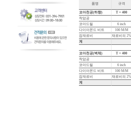
품명
규격
코아천공(하향)
T = 400
착암공
코아드릴
6 inch
다이아몬드 비트
100 M/M
잡재료비
재료비의 2
계
코아천공(벽체)
T = 400
착암공
코아드릴
6 inch
다이아몬드 비트
100 M/M
잡재료비
재료비의 2
계