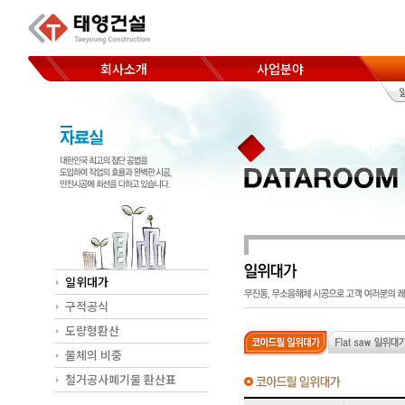
회사소개
사업분야
코아드릴 천공
CEO 인사말
Hand saw 절단
찾아오시는 길
Wheel saw 절단
Wall saw 절단
Wire saw 절단
일위대가
구적공식
도량형환산
물체의 비중
철거공사폐기물 환산표